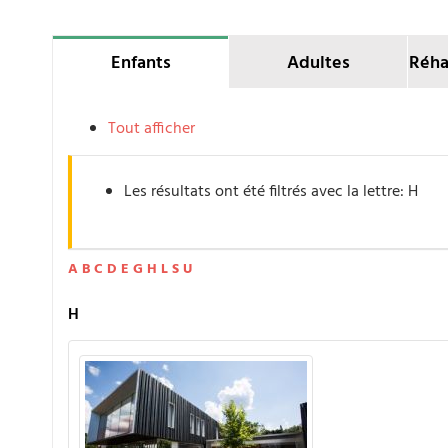
Enfants
Adultes
Réha
Tout afficher
Les résultats ont été filtrés avec la lettre: H
A
B
C
D
E
G
H
L
S
U
H