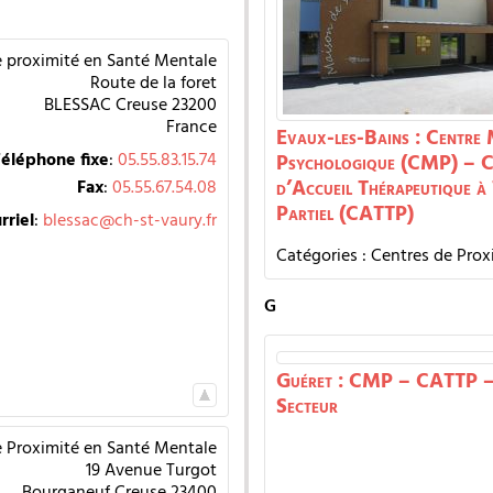
e proximité en Santé Mentale
Route de la foret
BLESSAC
Creuse
23200
France
Evaux-les-Bains : Centre
éléphone fixe
:
05.55.83.15.74
Psychologique (CMP) – C
d’Accueil Thérapeutique à
Fax
:
05.55.67.54.08
Partiel (CATTP)
rriel
:
blessac@ch-st-vaury.fr
Catégories :
Centres de Prox
G
Guéret : CMP – CATTP – 
Secteur
e Proximité en Santé Mentale
19 Avenue Turgot
Bourganeuf
Creuse
23400