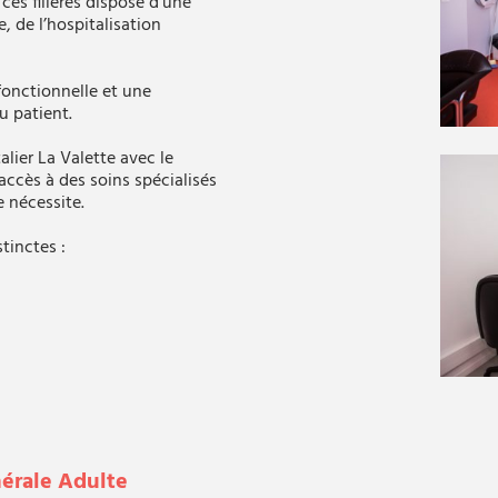
 ces filières dispose d’une
, de l’hospitalisation
fonctionnelle et une
u patient.
lier La Valette avec le
 accès à des soins spécialisés
e nécessite.
tinctes :
nérale Adulte