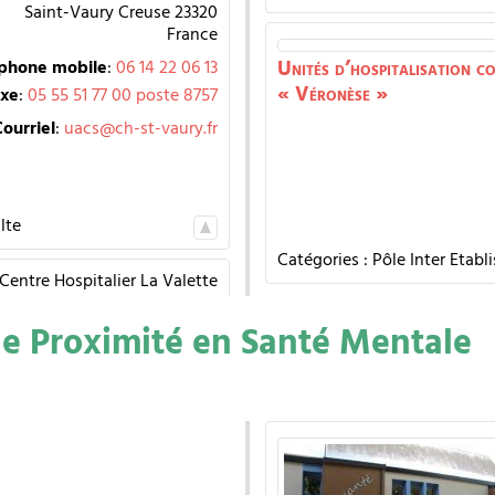
Saint-Vaury
Creuse
23320
France
Unités d’hospitalisation c
phone mobile
:
06 14 22 06 13
« Véronèse »
ixe
:
05 55 51 77 00 poste 8757
Courriel
:
uacs@ch-st-vaury.fr
lte
Catégories :
Pôle Inter Etabl
Centre Hospitalier La Valette
e Proximité en Santé Mentale