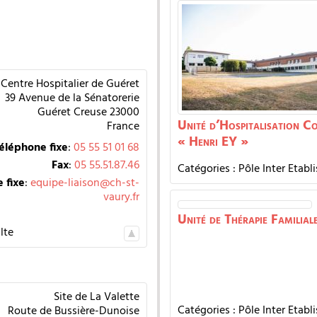
Centre Hospitalier de Guéret
39 Avenue de la Sénatorerie
Guéret
Creuse
23000
Unité d’Hospitalisation C
France
« Henri EY »
éléphone fixe
:
05 55 51 01 68
Fax
:
05 55.51.87.46
Catégories :
Pôle Inter Etabl
 fixe
:
equipe-liaison@ch-st-
vaury.fr
Unité de Thérapie Familial
lte
Site de La Valette
Catégories :
Pôle Inter Etabl
Route de Bussière-Dunoise