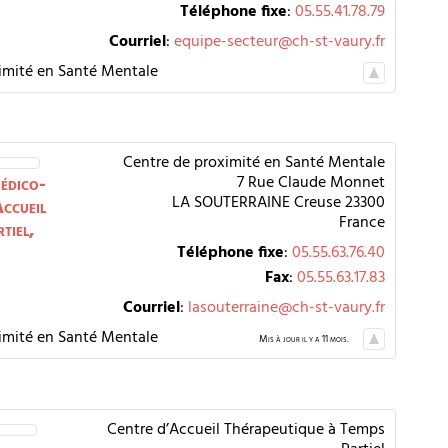
Téléphone fixe
:
05.55.41.78.79
Courriel
:
equipe-secteur@ch-st-vaury.fr
imité en Santé Mentale
Centre de proximité en Santé Mentale
édico-
7 Rue Claude Monnet
LA SOUTERRAINE
Creuse
23300
ccueil
France
tiel,
Téléphone fixe
:
05.55.63.76.40
Fax
:
05.55.63.17.83
Courriel
:
lasouterraine@ch-st-vaury.fr
imité en Santé Mentale
Mis à jour il y a 11 mois.
Centre d’Accueil Thérapeutique à Temps