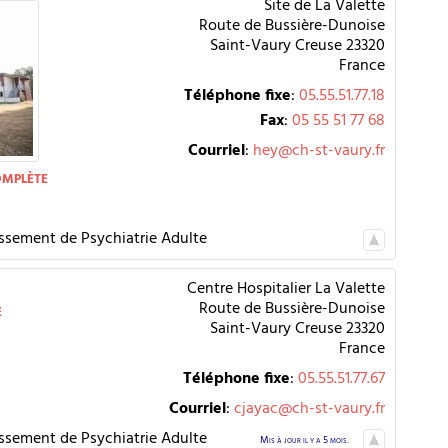
Site de La Valette
Route de Bussière-Dunoise
Saint-Vaury
Creuse
23320
France
Téléphone fixe
:
05.55.51.77.18
Fax
:
05 55 51 77 68
Courriel
:
hey@ch-st-vaury.fr
omplète
issement de Psychiatrie Adulte
Centre Hospitalier La Valette
e
Route de Bussière-Dunoise
Saint-Vaury
Creuse
23320
France
Téléphone fixe
:
05.55.51.77.67
Courriel
:
cjayac@ch-st-vaury.fr
issement de Psychiatrie Adulte
Mis à jour il y a 5 mois.