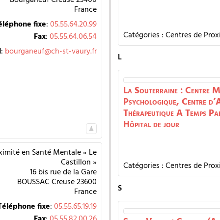
France
éléphone fixe
:
05.55.64.20.99
Catégories :
Centres de Prox
Fax
:
05.55.64.06.54
l
:
bourganeuf@ch-st-vaury.fr
L
La Souterraine : Centre M
Psychologique, Centre d’A
Thérapeutique A Temps Par
Hôpital de jour
ximité en Santé Mentale « Le
Castillon »
Catégories :
Centres de Prox
16 bis rue de la Gare
BOUSSAC
Creuse
23600
S
France
Téléphone fixe
:
05.55.65.19.19
Fax
:
05.55.82.00.26