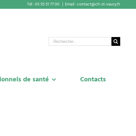
Tél : 05 55 51 77 00
|
Email : contact@ch-st-vaury.fr
Rechercher
ionnels de santé
Contacts