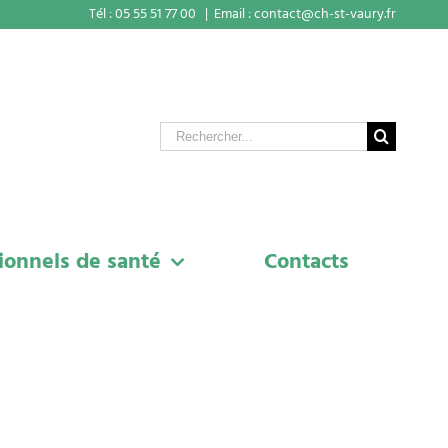
Tél : 05 55 51 77 00
|
Email : contact@ch-st-vaury.fr
Rechercher
ionnels de santé
Contacts