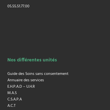
05.55.51.77.00
Nos différentes unités
Guide des Soins sans consentement
Annuaire des services
E.H.P.A.D – U.H.R
M.A.S
C.S.A.P.A
A.C.T